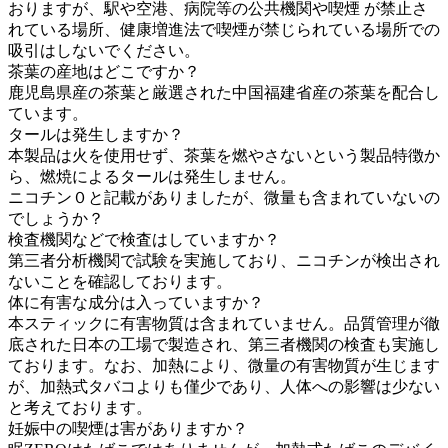
おりますが、駅や空港、病院等の公共機関や喫煙 が禁止さ
れている場所、健康増進法で喫煙が禁じられている場所での
吸引はしないでください。
茶葉の産地はどこですか？
鹿児島県産の茶葉と厳選された中国福建省産の茶葉を配合し
ています。
タールは発生しますか？
本製品は火を使用せず、茶葉を燃やさないという製品特徴か
ら、燃焼によるタールは発生しません。
ニコチン０と記載がありましたが、微量も含まれていないの
でしょうか？
検査機関などで検査はしていますか？
第三者分析機関で試験を実施しており、ニコチンが検出され
ないことを確認しております。
体に有害な成分は入っていますか？
本スティックに有害物質は含まれていません。品質管理が徹
底された日本の工場で製造され、第三者機関の検査も実施し
ております。なお、加熱により、微量の有害物質が生じます
が、加熱式タバコよりも僅少であり、人体への影響は少ない
と考えております。
妊娠中の喫煙は害がありますか？