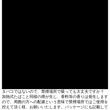
の条例に従ってください。
本製品の使用により、吸引機器等に生じた故障お
よび損害について当社は一切の責任負いません。
本製品には金属パーツが含まれていますので、取
り扱いにご注意ください。誤食、誤飲すると、金
属パーツが体内を傷つけ、大きなケガのおそれが
あります。万一、飲み込んでしまった場合は、速
やかに医師の診断を受けてください。
原
産
日本
国
製
造
販
Future Technology 株式会社
売
元
タバコではないので、禁煙場所で吸っても大丈夫ですか？
加熱式たばこと同様の煙が生じ、香料等の香りは発生します
ので、周囲の方への配慮という意味で禁煙場所ではご使用を
控えて頂く様、お願いいたします。パッケージにも記載して