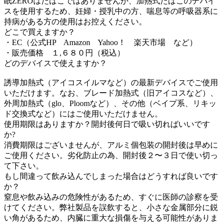
眠ZEROはたばこではありませんが、加熱式たばこのデバイ
スを使用するため、妊婦・授乳中の方、喘息等の呼吸器系に
持病がある方の使用はお控えください。
どこで買えますか？
・EC（公式HP Amazon Yahoo！ 楽天市場 など）
・販売価格 １,６８０円（税込）
どのデバイスで使えますか？
誘導加熱式（アイコスイルマなど）の最新デバイスでご使用
いただけます。なお、ブレード加熱式（旧アイコスなど）、
外周加熱式（glo、Ploomなど）、その他（ベイプ系、リキッ
ド交換式など）にはご使用いただけません。
使用期限はありますか？開封後何日で吸い切ればいいです
か?
消費期限はございませんが、アルミ個包装の開封後は早めに
ご使用ください。劣化防止の為、開封後２〜３日で使い切っ
て下さい。
もし間違って飲み込んでしまった場合はどうすれば良いです
か？
窒息や飲み込みの危険性があるため、すぐに医師の診察を受
けてください。弊社製品を誤飲すると、小さな金属部分に鋭
い角があるため、内臓に重大な損傷を与える可能性がありま