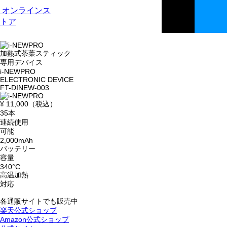
オンラインス
トア
加熱式茶葉スティック
専用デバイス
i-NEWPRO
ELECTRONIC DEVICE
FT-DINEW-003
¥ 11,000
（税込）
35
本
連続使用
可能
2,000
mAh
バッテリー
容量
340
°C
高温加熱
対応
各通販サイトでも販売中
楽天公式ショップ
Amazon公式ショップ