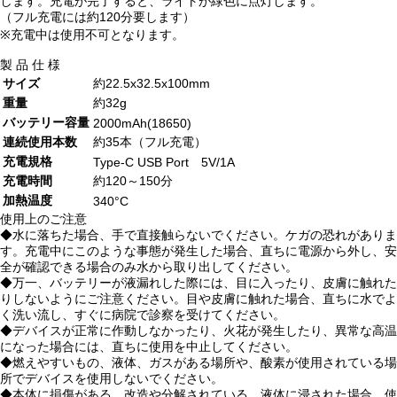
します。充電が完了すると、ライトが緑色に点灯します。
（フル充電には約120分要します）
※充電中は使用不可となります。
製 品 仕 様
サイズ
約22.5x32.5x100mm
重量
約32g
バッテリー容量
2000mAh(18650)
連続使用本数
約35本（フル充電）
充電規格
Type-C USB Port 5V/1A
充電時間
約120～150分
加熱温度
340°C
使用上のご注意
◆水に落ちた場合、手で直接触らないでください。ケガの恐れがありま
す。充電中にこのような事態が発生した場合、直ちに電源から外し、安
全が確認できる場合のみ水から取り出してください。
◆万一、バッテリーが液漏れした際には、目に入ったり、皮膚に触れた
りしないようにご注意ください。目や皮膚に触れた場合、直ちに水でよ
く洗い流し、すぐに病院で診察を受けてください。
◆デバイスが正常に作動しなかったり、火花が発生したり、異常な高温
になった場合には、直ちに使用を中止してください。
◆燃えやすいもの、液体、ガスがある場所や、酸素が使用されている場
所でデバイスを使用しないでください。
◆本体に損傷がある、改造や分解されている、液体に浸された場合、使