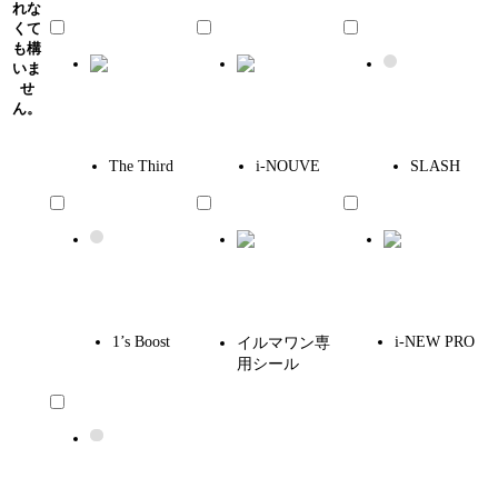
れな
くて
も構
いま
せ
ん。
The Third
i-NOUVE
SLASH
1’s Boost
i-NEW PRO
イルマワン専
用シール