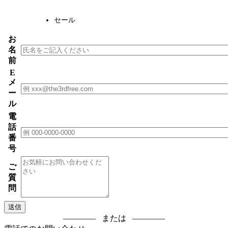
セール
お
名
前
E
メ
ー
ル
電
話
番
号
ご
質
問
または